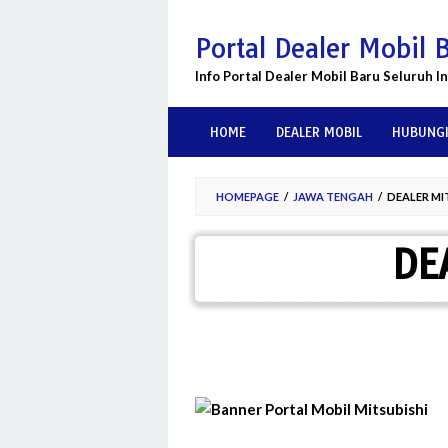
Skip
to
Portal Dealer Mobil 
content
Info Portal Dealer Mobil Baru Seluruh I
HOME
DEALER MOBIL
HUBUNGI
HOMEPAGE
/
JAWA TENGAH
/
DEALER MI
DE