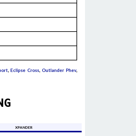
port
,
Eclipse Cross
,
Outlander Phev
,
NG
XPANDER