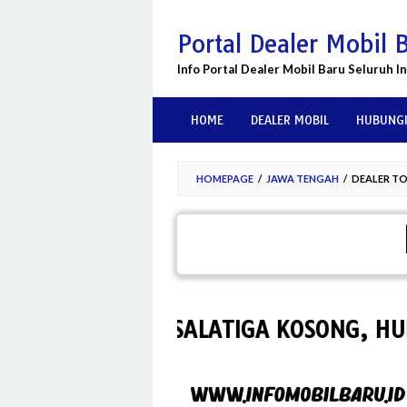
Skip
to
Portal Dealer Mobil 
content
Info Portal Dealer Mobil Baru Seluruh I
HOME
DEALER MOBIL
HUBUNGI
HOMEPAGE
/
JAWA TENGAH
/
DEALER T
R TOYOTA SALATIGA KOSONG, HUBUNGI