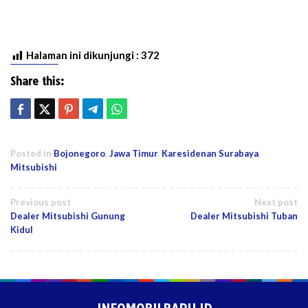
Halaman ini dikunjungi :
372
Share this:
Posted in
Bojonegoro
,
Jawa Timur
,
Karesidenan Surabaya
,
Mitsubishi
Post
Previous post
Next post
Dealer Mitsubishi Gunung
Dealer Mitsubishi Tuban
navigation
Kidul