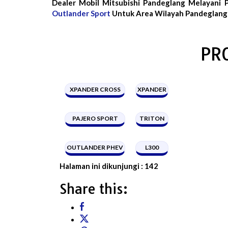
Dealer Mobil Mitsubishi Pandeglang Melayani 
Outlander Sport
Untuk Area Wilayah Pandeglang 
PR
XPANDER CROSS
XPANDER
PAJERO SPORT
TRITON
OUTLANDER PHEV
L300
Halaman ini dikunjungi :
142
Share this: