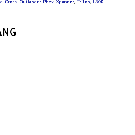
se Cross
,
Outlander Phev
,
Xpander
,
Triton
,
L300
,
ANG