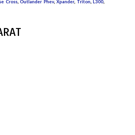
se Cross
,
Outlander Phev
,
Xpander
,
Triton
,
L300
,
ARAT