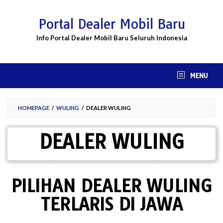
Skip
to
Portal Dealer Mobil Baru
content
Info Portal Dealer Mobil Baru Seluruh Indonesia
MENU
HOMEPAGE
/
WULING
/
DEALER WULING
DEALER WULING
PILIHAN DEALER WULING
TERLARIS DI JAWA