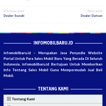
Post
Previous post
Next post
Dealer Suzuki
Dealer Datsun
navigation
INFOMOBILBARU.ID
infomobilbaru.id – Merupakan Jasa Penyedia Website
Portal Untuk Para Sales Mobil Baru Yang Berada Di Seluruh
Indonesia. infomobilbaru.id Bertujuan Untuk Memberikan
Info Tentang Sales Mobil Guna Mempermudah Jual Beli
Mobil.
TENTANG KAMI
Tentang Kami